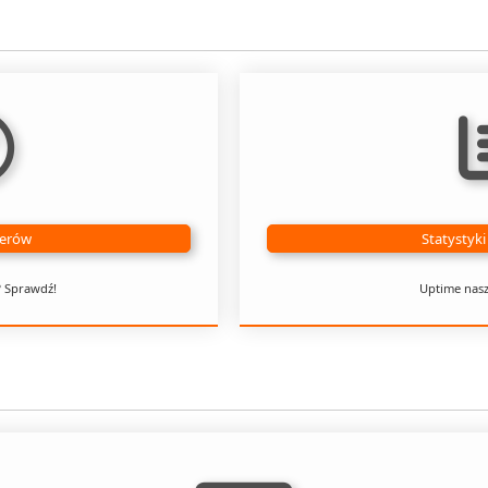
werów
Statystyk
? Sprawdź!
Uptime nas