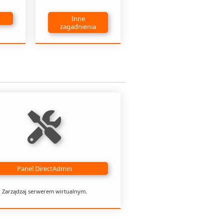
Inne
zagadnienia
Panel DirectAdmin
Zarządzaj serwerem wirtualnym.