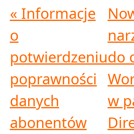
« Informacje
No
o
nar
potwierdzeniu
do 
poprawności
Wor
danych
w p
abonentów
Dir