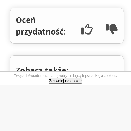
Oceń
przydatność:
Zobacz także:
Twoje doświadczenia na tej witrynie będą lepsze dzięki cookies.
Zezwalaj na cookie
Zadania CRON
Instalacja Joomla
Jak zoptymalizować
stronę internetową?