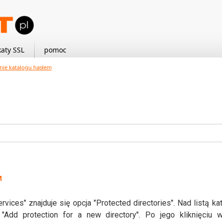
katy SSL
pomoc
nie katalogu hasłem
M
rvices" znajduje się opcja "Protected directories". Nad listą ka
 "Add protection for a new directory". Po jego kliknięciu 