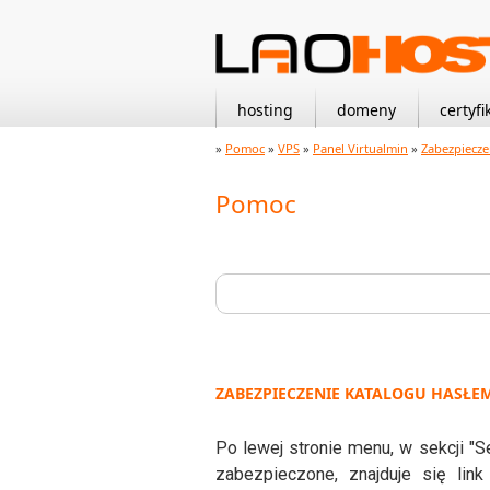
hosting
domeny
certyfi
»
Pomoc
»
VPS
»
Panel Virtualmin
»
Zabezpiecze
Pomoc
ZABEZPIECZENIE KATALOGU HASŁE
Po lewej stronie menu, w sekcji "Se
zabezpieczone, znajduje się link